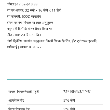
कीमत:$17.52-$18.99
बैग का आकार: 32 सेमी x 16 सेमी x 11 सेमी
बैग सामग्री: 600D नायलॉन
बॉक्स का रंग: बियाक या लाल अनुकूलन
नमूना: 5 दिनों के भीतर तैयार किया गया
लीड समय: 20 दिन-35 दिन
लोगो प्रिंटिंग: समर्थन अनुकूलन: जिसमें सिल्क प्रिंटिंग, हीट ट्रांसफर इत्यादि
शामिल हैं। मॉडल: KB1027
सामग्री सूची:
मानक
चिपकनेवाली पट्टी
72*19मिमी/3/4"*3"
अल्कोहल पैड
5*6 सेमी
स्टिंग रिलाइफ पैड
5*6 सेमी