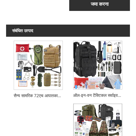
जमा करना
संबंधित उत्पाद
ऑल-इन-वन टैक्टिकल सर्वाइवल बैकपैक प्राथमिक चिकित्सा किट
सैन्य सामरिक 72एच आपातकालीन जीवन रक्षा किट